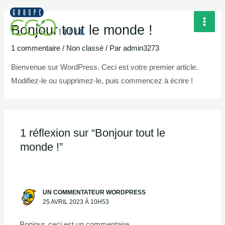
Aller
Rechercher
MAI
au
Bonjour tout le monde !
MEN
contenu
1 commentaire
/
Non classé
/ Par
admin3273
Bienvenue sur WordPress. Ceci est votre premier article.
Modifiez-le ou supprimez-le, puis commencez à écrire !
1 réflexion sur “Bonjour tout le
monde !”
UN COMMENTATEUR WORDPRESS
25 AVRIL 2023 À 10H53
Bonjour, ceci est un commentaire.