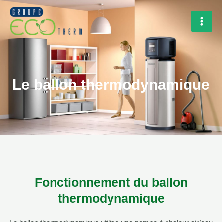
Aller
Rechercher
MAI
au
MEN
contenu
Le ballon thermodynamique
Fonctionnement du ballon
thermodynamique