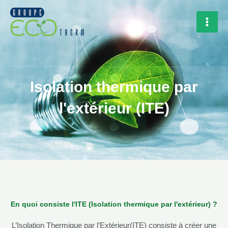
Aller
Rechercher
MAI
au
MEN
contenu
Isolation thermique par
l'extérieur (ITE)
En quoi consiste l'ITE (Isolation thermique par l'extérieur) ?
L’Isolation Thermique par l’Extérieur(ITE) consiste à créer une