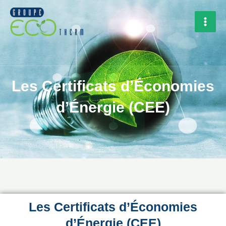
Aller
Rechercher
MAI
au
MEN
contenu
Les Certificats d’Économies
d’Énergie (CEE)
Les Certificats d’Économies
d’Énergie (CEE)