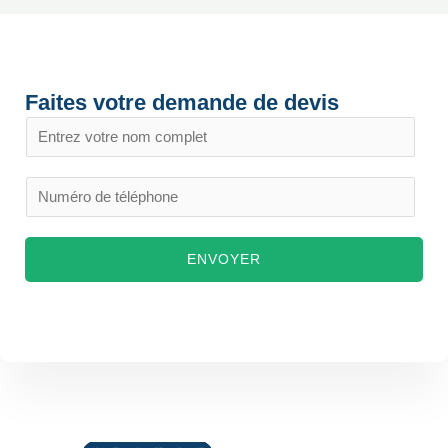
Faites votre demande de devis
N
o
m
N
*
u
m
ENVOYER
é
r
o
d
e
t
é