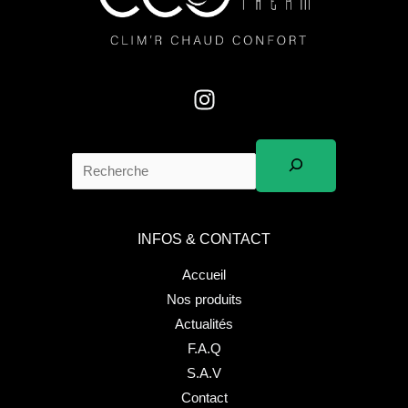
e
s
s
a
g
e
*
INFOS & CONTACT
Accueil
Nos produits
Actualités
F.A.Q
S.A.V
Contact