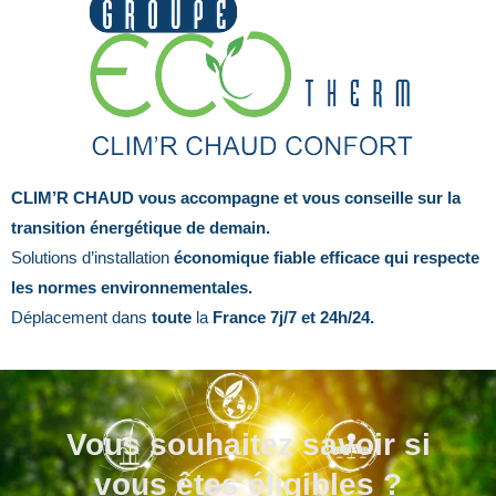
l
é
p
h
o
n
e
CLIM’R CHAUD vous accompagne et vous conseille sur la
transition énergétique de demain.
Solutions d’installation
économique fiable efficace qui respecte
les normes environnementales.
Déplacement dans
toute
la
France 7j/7 et 24h/24.
Vous souhaitez savoir si
vous êtes éligibles ?